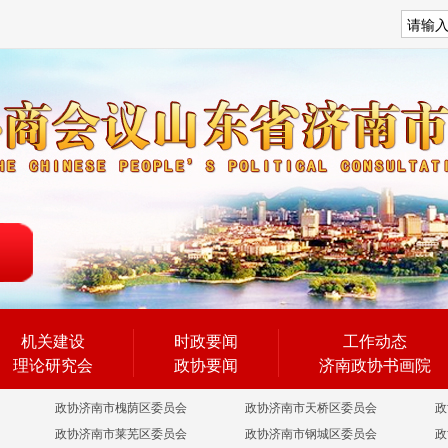
搜索
机关建设
时政要闻
工作动态
理论研究会
政协要闻
济南政协书画院
政协济南市槐荫区委员会
政协济南市天桥区委员会
政
政协济南市莱芜区委员会
政协济南市钢城区委员会
政