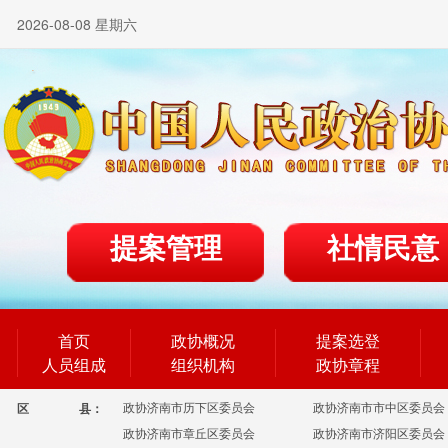
2026-08-08 星期六
提案管理
社情民意
首页
政协概况
提案选登
人员组成
组织机构
政协章程
政协济南市历下区委员会
政协济南市市中区委员会
区
县：
政协济南市章丘区委员会
政协济南市济阳区委员会