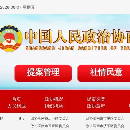
2026-08-07 星期五
提案管理
社情民意
首页
政协概况
提案选登
人员组成
组织机构
政协章程
政协济南市历下区委员会
政协济南市市中区委员会
区
县：
政协济南市章丘区委员会
政协济南市济阳区委员会