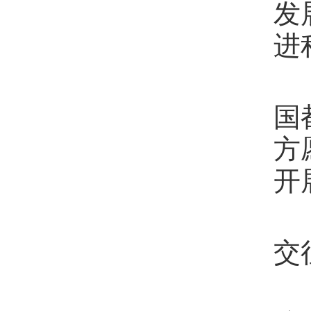
发
进
国
方
开
交