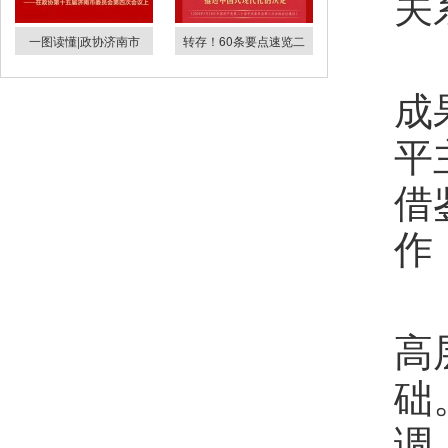
关
一图读懂|政协济南市
转存！60条要点速览二
成
平
借
作
高
础
调