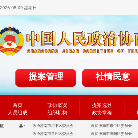
2026-08-09 星期日
提案管理
社情民意
首页
政协概况
提案选登
人员组成
组织机构
政协章程
政协济南市历下区委员会
政协济南市市中区委员会
区
县：
政协济南市章丘区委员会
政协济南市济阳区委员会