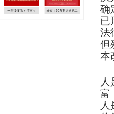
确
一图读懂|政协济南市
转存！60条要点速览二
已
法
但
本
人
富
人