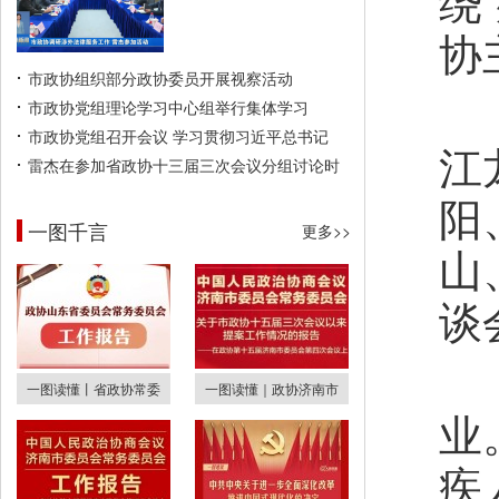
绕
协
市政协组织部分政协委员开展视察活动
市政协党组理论学习中心组举行集体学习
市政协党组召开会议 学习贯彻习近平总书记
江
雷杰在参加省政协十三届三次会议分组讨论时
阳
一图千言
更多>>
山
谈
一图读懂丨省政协常委
一图读懂｜政协济南市
业
疾