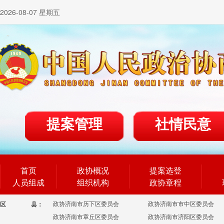
2026-08-07 星期五
提案管理
社情民意
首页
政协概况
提案选登
人员组成
组织机构
政协章程
政协济南市历下区委员会
政协济南市市中区委员会
区
县：
政协济南市章丘区委员会
政协济南市济阳区委员会