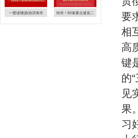
贯
一图读懂|政协济南市
转存！60条要点速览二
要
相
高
键
的
见
果
习