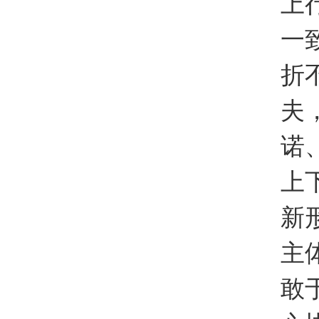
上
一
折
夫
诺
上
新
主
敢