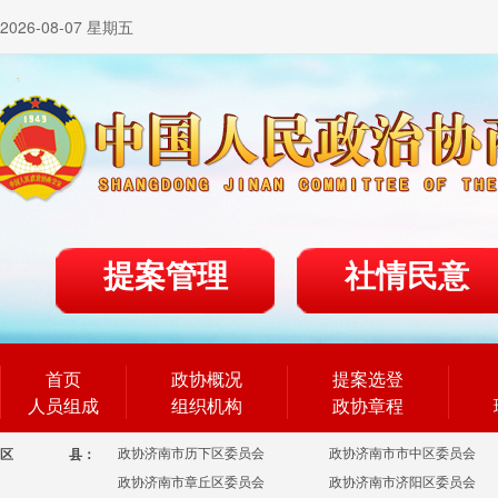
2026-08-07 星期五
提案管理
社情民意
首页
政协概况
提案选登
人员组成
组织机构
政协章程
政协济南市历下区委员会
政协济南市市中区委员会
区
县：
政协济南市章丘区委员会
政协济南市济阳区委员会