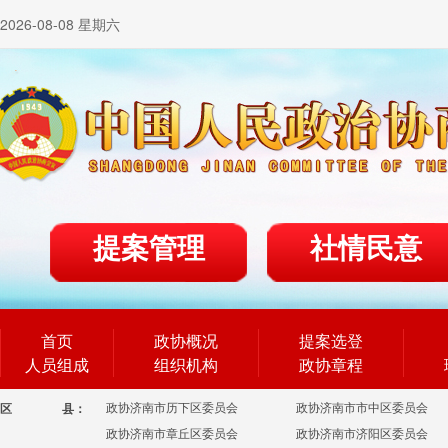
2026-08-08 星期六
提案管理
社情民意
首页
政协概况
提案选登
人员组成
组织机构
政协章程
政协济南市历下区委员会
政协济南市市中区委员会
区
县：
政协济南市章丘区委员会
政协济南市济阳区委员会