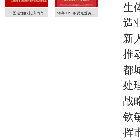
生
一图读懂|政协济南市
转存！60条要点速览二
造
新
推
都
处
战
钦
挥