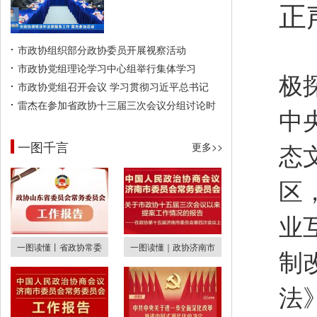
正
召
市政协组织部分政协委员开展视察活动
市政协党组理论学习中心组举行集体学习
极
市政协党组召开会议 学习贯彻习近平总书记
雷杰在参加省政协十三届三次会议分组讨论时
中
一图千言
更多>>
态
区
业
一图读懂丨省政协常委
一图读懂｜政协济南市
制
法