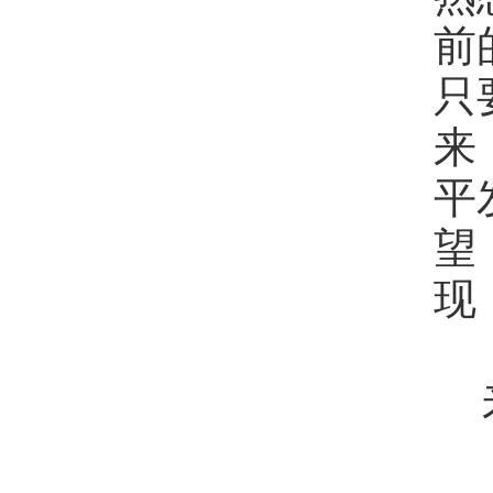
前
只
来
平
望
现
来