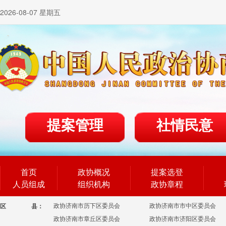
2026-08-07 星期五
提案管理
社情民意
首页
政协概况
提案选登
人员组成
组织机构
政协章程
政协济南市历下区委员会
政协济南市市中区委员会
区
县：
政协济南市章丘区委员会
政协济南市济阳区委员会