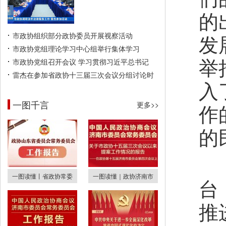
的
发
市政协组织部分政协委员开展视察活动
市政协党组理论学习中心组举行集体学习
举
市政协党组召开会议 学习贯彻习近平总书记
雷杰在参加省政协十三届三次会议分组讨论时
入
一图千言
更多>>
作
的
一图读懂丨省政协常委
一图读懂｜政协济南市
台
推