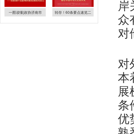
岸
一图读懂|政协济南市
转存！60条要点速览二
众
对
对
本
展
条
优
熟