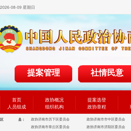
2026-08-09 星期日
提案管理
社情民意
首页
政协概况
提案选登
人员组成
组织机构
政协章程
政协济南市历下区委员会
政协济南市市中区委员会
区
县：
政协济南市章丘区委员会
政协济南市济阳区委员会