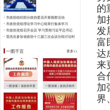
的
加
市政协组织部分政协委员开展视察活动
市政协党组理论学习中心组举行集体学习
发
市政协党组召开会议 学习贯彻习近平总书记
雷杰在参加省政协十三届三次会议分组讨论时
富
达
一图千言
更多>>
来
合
加
一图读懂丨省政协常委
一图读懂｜政协济南市
界
哈