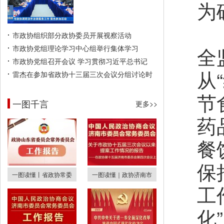
为
结
市政协组织部分政协委员开展视察活动
全
市政协党组理论学习中心组举行集体学习
市政协党组召开会议 学习贯彻习近平总书记
从
雷杰在参加省政协十三届三次会议分组讨论时
节
一图千言
更多>>
药
餐
保
一图读懂丨省政协常委
一图读懂｜政协济南市
工
化