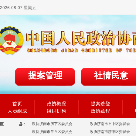
2026-08-07 星期五
提案管理
社情民意
首页
政协概况
提案选登
人员组成
组织机构
政协章程
政协济南市历下区委员会
政协济南市市中区委员会
区
县：
政协济南市章丘区委员会
政协济南市济阳区委员会