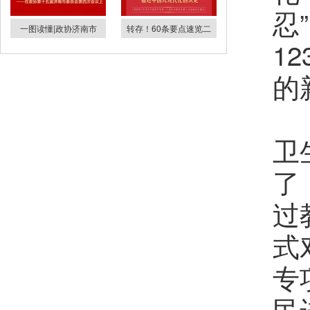
忍
一图读懂|政协济南市
转存！60条要点速览二
1
的
针
卫
了
过
式
专
民