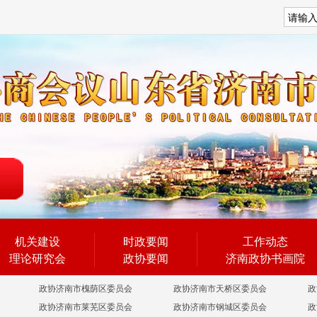
搜索
机关建设
时政要闻
工作动态
理论研究会
政协要闻
济南政协书画院
政协济南市槐荫区委员会
政协济南市天桥区委员会
政
政协济南市莱芜区委员会
政协济南市钢城区委员会
政