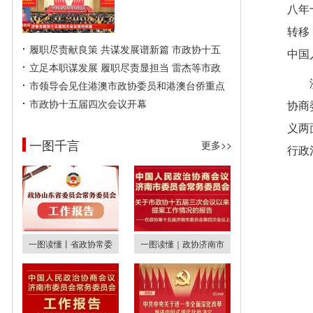
八年
转移
履职尽责献良策 共谋发展谱新篇 市政协十五
中国
立足本职谋发展 履职尽责显担当 雷杰等市政
市领导会见住港澳市政协委员和港澳台侨重点
市政协十五届四次会议开幕
协商
义两
一图千言
更多>>
行政
一图读懂丨省政协常委
一图读懂｜政协济南市