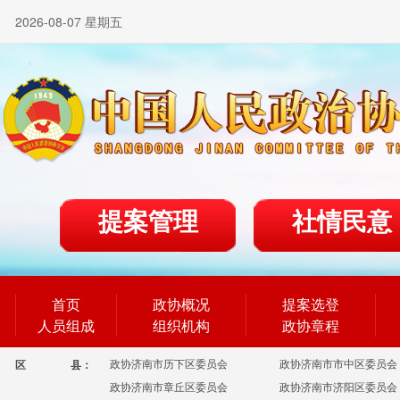
2026-08-07 星期五
提案管理
社情民意
首页
政协概况
提案选登
人员组成
组织机构
政协章程
政协济南市历下区委员会
政协济南市市中区委员会
区
县：
政协济南市章丘区委员会
政协济南市济阳区委员会