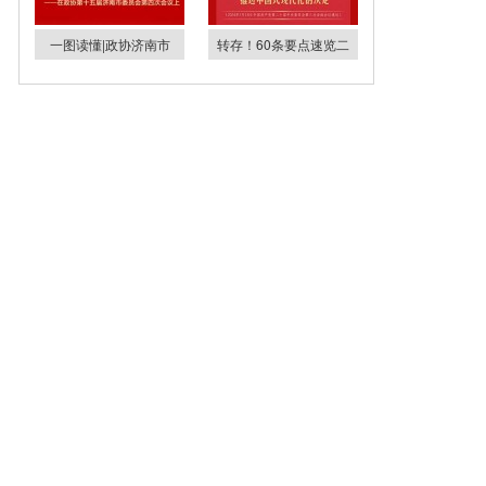
一图读懂|政协济南市
转存！60条要点速览二