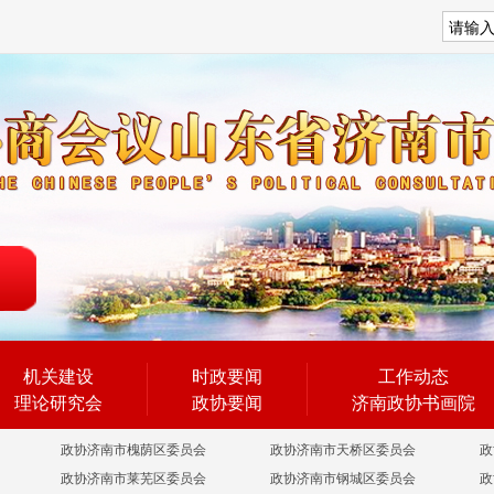
搜索
机关建设
时政要闻
工作动态
理论研究会
政协要闻
济南政协书画院
政协济南市槐荫区委员会
政协济南市天桥区委员会
政
政协济南市莱芜区委员会
政协济南市钢城区委员会
政