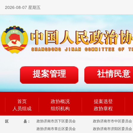
2026-08-07 星期五
提案管理
社情民意
首页
政协概况
提案选登
人员组成
组织机构
政协章程
政协济南市历下区委员会
政协济南市市中区委员会
区
县：
政协济南市章丘区委员会
政协济南市济阳区委员会