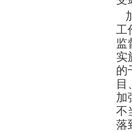
工
监
实
的
目
加
不
落