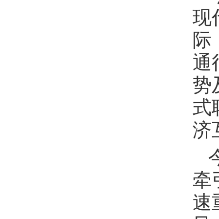
现
际
通
势
式
济
牵
速