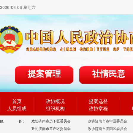
2026-08-08 星期六
提案管理
社情民意
首页
政协概况
提案选登
人员组成
组织机构
政协章程
政协济南市历下区委员会
政协济南市市中区委员会
区
县：
政协济南市章丘区委员会
政协济南市济阳区委员会