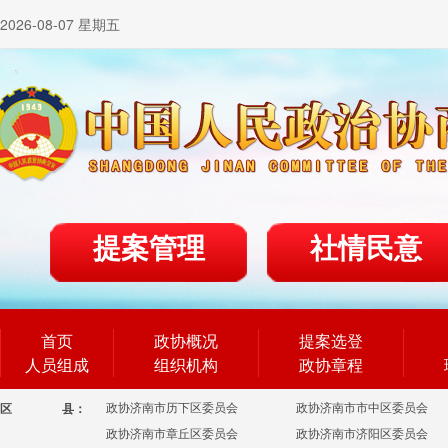
2026-08-07 星期五
提案管理
社情民意
首页
政协概况
提案选登
人员组成
组织机构
政协章程
政协济南市历下区委员会
政协济南市市中区委员会
区
县：
政协济南市章丘区委员会
政协济南市济阳区委员会