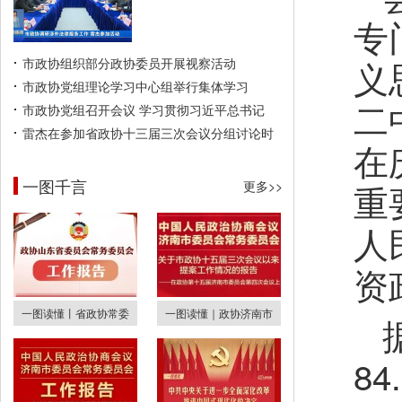
专
义
市政协组织部分政协委员开展视察活动
市政协党组理论学习中心组举行集体学习
二
市政协党组召开会议 学习贯彻习近平总书记
雷杰在参加省政协十三届三次会议分组讨论时
在
一图千言
更多>>
重
人
资
一图读懂丨省政协常委
一图读懂｜政协济南市
8