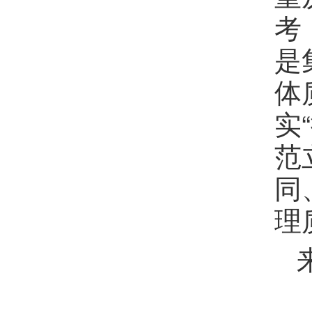
考
是
体
实
范
同
理