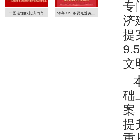
专
一图读懂|政协济南市
转存！60条要点速览二
济
提
9
文
础
案
提
重