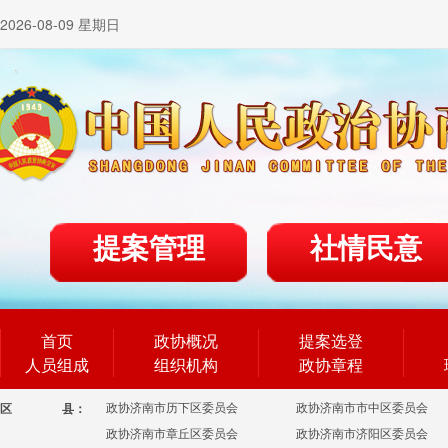
2026-08-09 星期日
提案管理
社情民意
首页
政协概况
提案选登
人员组成
组织机构
政协章程
政协济南市历下区委员会
政协济南市市中区委员会
区
县：
政协济南市章丘区委员会
政协济南市济阳区委员会