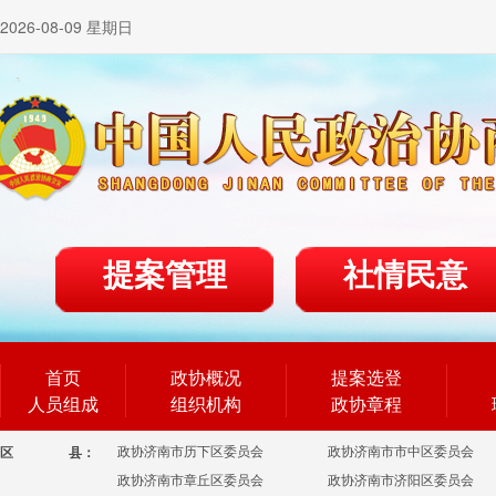
2026-08-09 星期日
提案管理
社情民意
首页
政协概况
提案选登
人员组成
组织机构
政协章程
政协济南市历下区委员会
政协济南市市中区委员会
区
县：
政协济南市章丘区委员会
政协济南市济阳区委员会