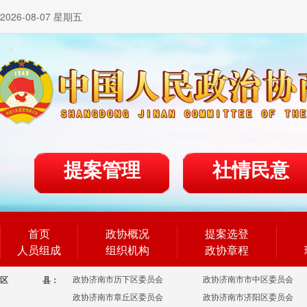
2026-08-07 星期五
提案管理
社情民意
首页
政协概况
提案选登
人员组成
组织机构
政协章程
政协济南市历下区委员会
政协济南市市中区委员会
区
县：
政协济南市章丘区委员会
政协济南市济阳区委员会