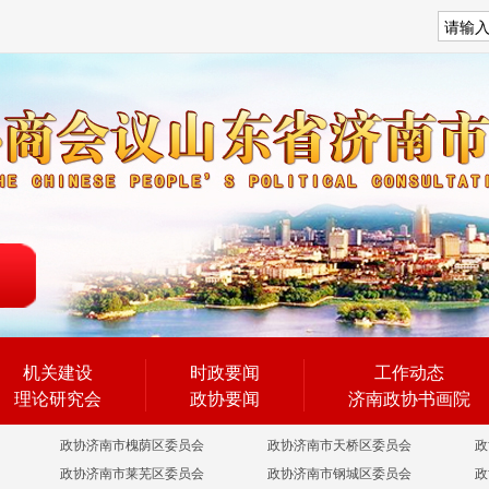
搜索
机关建设
时政要闻
工作动态
理论研究会
政协要闻
济南政协书画院
政协济南市槐荫区委员会
政协济南市天桥区委员会
政
政协济南市莱芜区委员会
政协济南市钢城区委员会
政