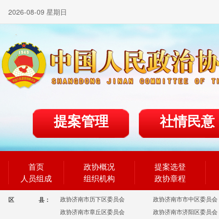
2026-08-09 星期日
提案管理
社情民意
首页
政协概况
提案选登
人员组成
组织机构
政协章程
政协济南市历下区委员会
政协济南市市中区委员会
区
县：
政协济南市章丘区委员会
政协济南市济阳区委员会