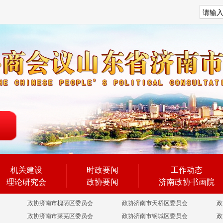
搜索
机关建设
时政要闻
工作动态
理论研究会
政协要闻
济南政协书画院
政协济南市槐荫区委员会
政协济南市天桥区委员会
政
政协济南市莱芜区委员会
政协济南市钢城区委员会
政