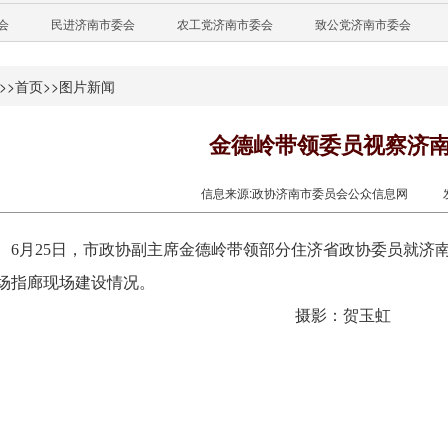
会
民进济南市委会
农工党济南市委会
致公党济南市委会
>>
首页
>>
图片新闻
金德岭带领委员视察济
信息来源:政协济南市委员会公众信息网
6
月
25
日，市政协副主席金德岭带领部分住济省政协委员就济
场指廊现场建设情况。
摄影：贺玉虹