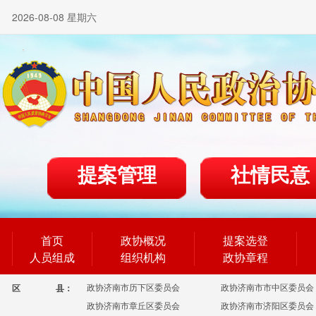
2026-08-08 星期六
提案管理
社情民意
首页
政协概况
提案选登
人员组成
组织机构
政协章程
政协济南市历下区委员会
政协济南市市中区委员会
区
县：
政协济南市章丘区委员会
政协济南市济阳区委员会