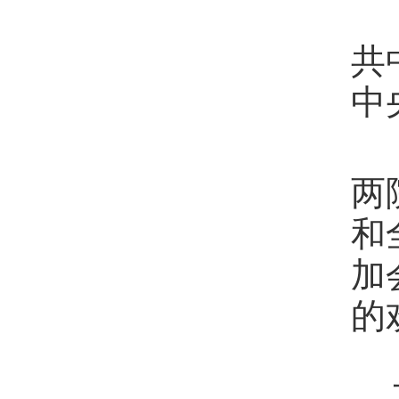
共
中
两
和
加
的
习