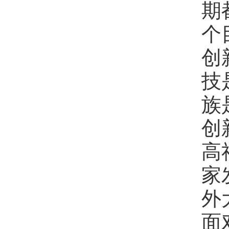
期
个
创
技
族
创
高
家
外
面