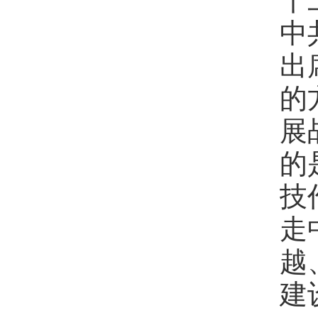
中
出
的
展
的
技
走
越
建