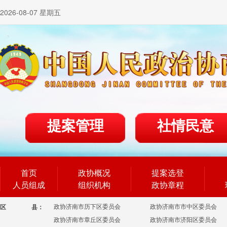
2026-08-07 星期五
提案管理
社情民意
首页
政协概况
提案选登
人员组成
组织机构
政协章程
政协济南市历下区委员会
政协济南市市中区委员会
区
县：
政协济南市章丘区委员会
政协济南市济阳区委员会