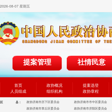
2026-08-07 星期五
提案管理
社情民意
首页
政协概况
提案选登
人员组成
组织机构
政协章程
政协济南市历下区委员会
政协济南市市中区委员会
区
县：
政协济南市章丘区委员会
政协济南市济阳区委员会