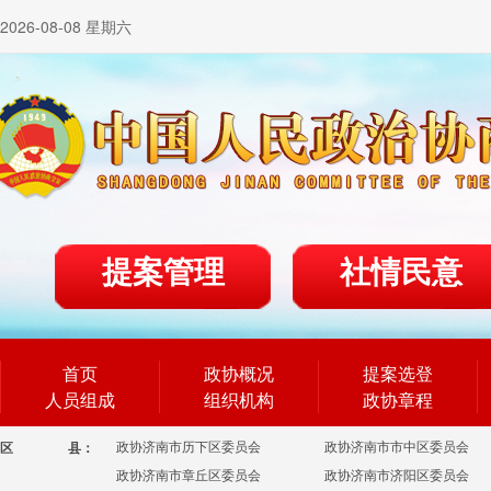
2026-08-08 星期六
提案管理
社情民意
首页
政协概况
提案选登
人员组成
组织机构
政协章程
政协济南市历下区委员会
政协济南市市中区委员会
区
县：
政协济南市章丘区委员会
政协济南市济阳区委员会