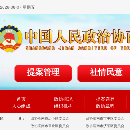
2026-08-07 星期五
提案管理
社情民意
首页
政协概况
提案选登
人员组成
组织机构
政协章程
政协济南市历下区委员会
政协济南市市中区委员会
区
县：
政协济南市章丘区委员会
政协济南市济阳区委员会