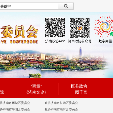
设为首页
|
繁體
繁體
“商量”
区县政协
院
《济南文史》
一图千言
协济南市历城区委员会
政协济南市长清区委员会
协济南市平阴县委员会
政协济南市商河县委员会