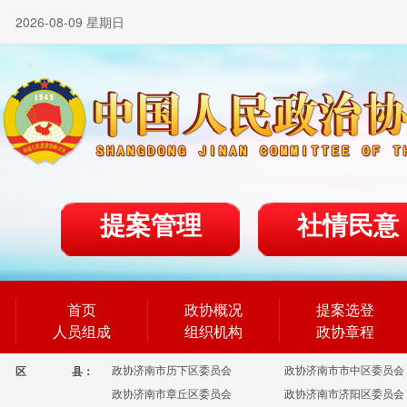
2026-08-09 星期日
提案管理
社情民意
首页
政协概况
提案选登
人员组成
组织机构
政协章程
政协济南市历下区委员会
政协济南市市中区委员会
区
县：
政协济南市章丘区委员会
政协济南市济阳区委员会