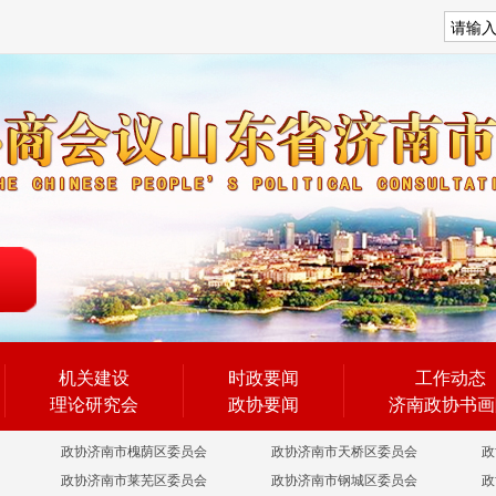
搜索
机关建设
时政要闻
工作动态
理论研究会
政协要闻
济南政协书画
政协济南市槐荫区委员会
政协济南市天桥区委员会
政
政协济南市莱芜区委员会
政协济南市钢城区委员会
政