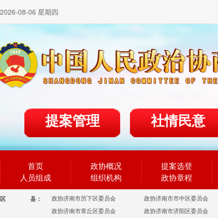
2026-08-06 星期四
提案管理
社情民意
首页
政协概况
提案选登
人员组成
组织机构
政协章程
政协济南市历下区委员会
政协济南市市中区委员会
区
县：
政协济南市章丘区委员会
政协济南市济阳区委员会