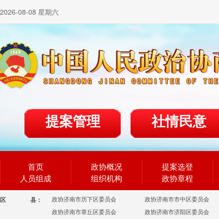
2026-08-08 星期六
提案管理
社情民意
首页
政协概况
提案选登
人员组成
组织机构
政协章程
政协济南市历下区委员会
政协济南市市中区委员会
区
县：
政协济南市章丘区委员会
政协济南市济阳区委员会