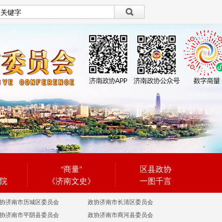
设为首页
|
繁體
繁體
“商量”
区县政协
院
《济南文史》
一图千言
协济南市历城区委员会
政协济南市长清区委员会
协济南市平阴县委员会
政协济南市商河县委员会