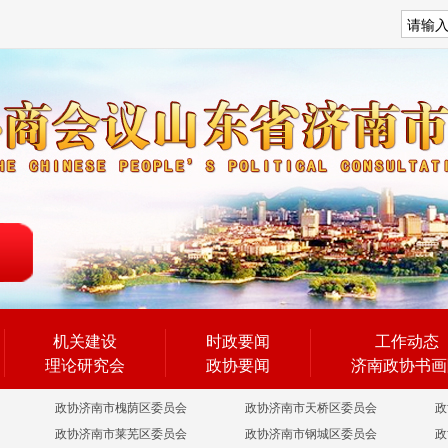
搜索
机关建设
时政要闻
工作动态
理论研究会
政协要闻
济南政协书画
政协济南市槐荫区委员会
政协济南市天桥区委员会
政
政协济南市莱芜区委员会
政协济南市钢城区委员会
政