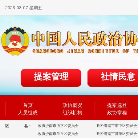
2026-08-07 星期五
提案管理
社情民意
首页
政协概况
提案选登
人员组成
组织机构
政协章程
政协济南市历下区委员会
政协济南市市中区委员会
区
县：
政协济南市章丘区委员会
政协济南市济阳区委员会