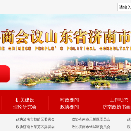
搜索
机关建设
时政要闻
工作动态
理论研究会
政协要闻
济南政协书画
政协济南市槐荫区委员会
政协济南市天桥区委员会
政
政协济南市莱芜区委员会
政协济南市钢城区委员会
政