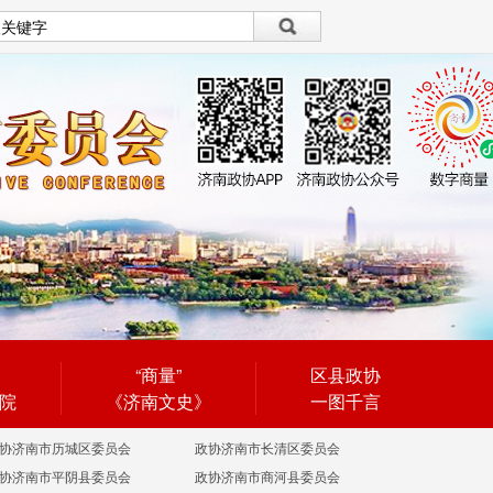
设为首页
|
繁體
繁體
“商量”
区县政协
院
《济南文史》
一图千言
协济南市历城区委员会
政协济南市长清区委员会
协济南市平阴县委员会
政协济南市商河县委员会