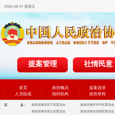
2026-08-07 星期五
提案管理
社情民意
首页
政协概况
提案选登
人员组成
组织机构
政协章程
政协济南市历下区委员会
政协济南市市中区委员会
区
县：
政协济南市章丘区委员会
政协济南市济阳区委员会