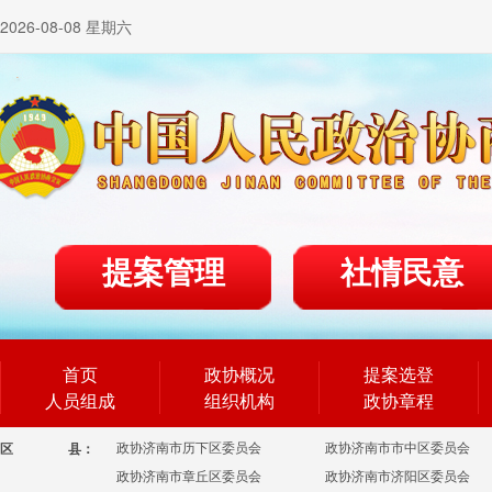
2026-08-08 星期六
提案管理
社情民意
首页
政协概况
提案选登
人员组成
组织机构
政协章程
政协济南市历下区委员会
政协济南市市中区委员会
区
县：
政协济南市章丘区委员会
政协济南市济阳区委员会