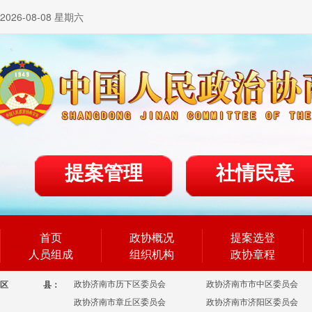
2026-08-08 星期六
提案管理
社情民意
首页
政协概况
提案选登
人员组成
组织机构
政协章程
政协济南市历下区委员会
政协济南市市中区委员会
区
县：
政协济南市章丘区委员会
政协济南市济阳区委员会