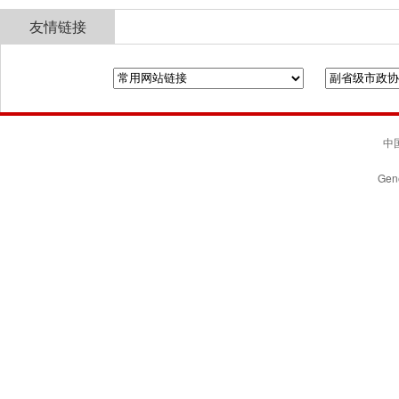
友情链接
全国政协
山东省政协
济南市人民政府
中国
Gene