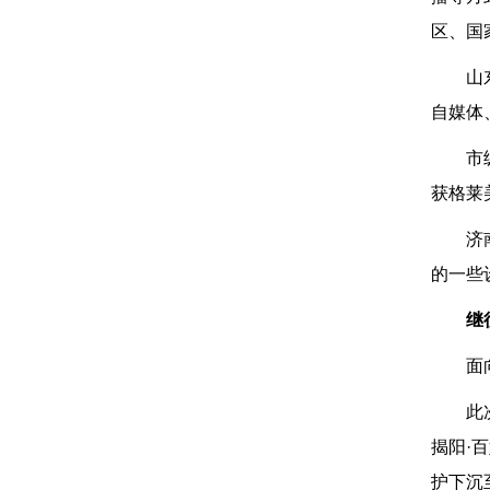
区、国
山
自媒体
市
获格莱
济
的一些
继
面
此
揭阳·
护下沉