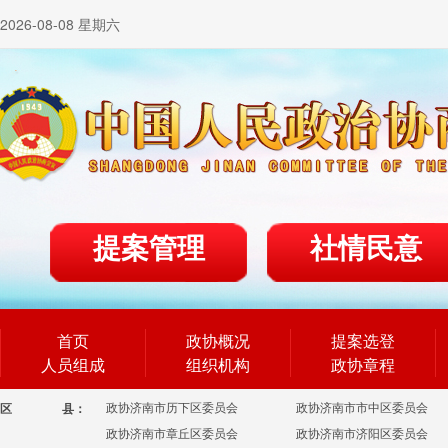
2026-08-08 星期六
提案管理
社情民意
首页
政协概况
提案选登
人员组成
组织机构
政协章程
政协济南市历下区委员会
政协济南市市中区委员会
区
县：
政协济南市章丘区委员会
政协济南市济阳区委员会