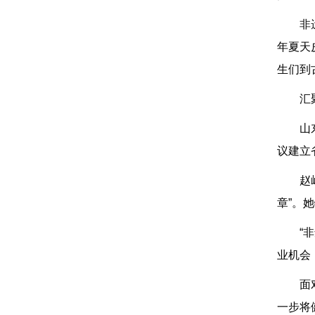
非
年夏天
生们到
汇
山
议建立
赵
章”。
“
业机会
面
一步将