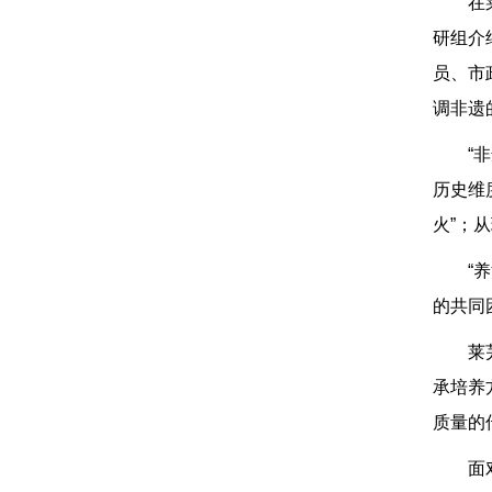
在
研组介
员、市
调非遗
“
历史维
火”；
“
的共同
莱
承培养
质量的
面