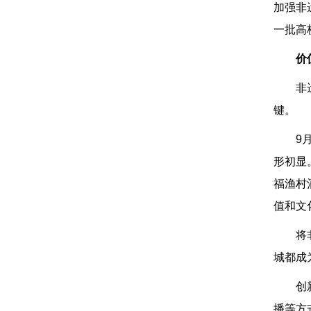
加强非
一批高
价
非
键。
9
形初显
福渔村
值和文
将
城都成
创
播等方