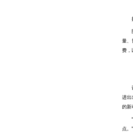
量、
费，
进出
的新
点。”