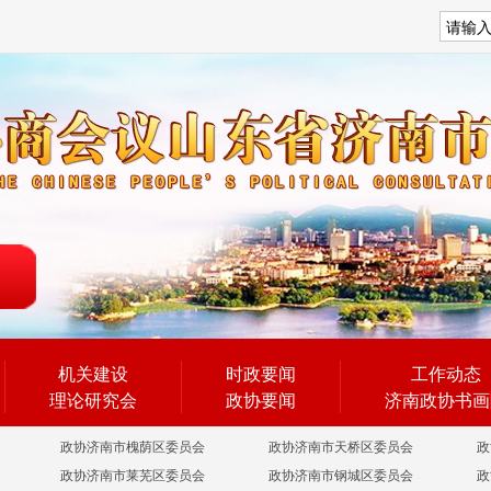
搜索
机关建设
时政要闻
工作动态
理论研究会
政协要闻
济南政协书画
政协济南市槐荫区委员会
政协济南市天桥区委员会
政
政协济南市莱芜区委员会
政协济南市钢城区委员会
政