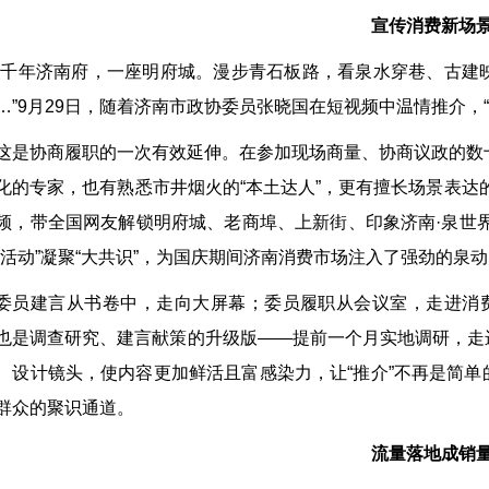
宣传消费新场
“千年济南府，一座明府城。漫步青石板路，看泉水穿巷、古建
…”9月29日，随着济南市政协委员张晓国在短视频中温情推介，
这是协商履职的一次有效延伸。在参加现场商量、协商议政的数
化的专家，也有熟悉市井烟火的“本土达人”，更有擅长场景表达的
频，带全国网友解锁明府城、老商埠、上新街、印象济南·泉世界
小活动”凝聚“大共识”，为国庆期间济南消费市场注入了强劲的泉
委员建言从书卷中，走向大屏幕；委员履职从会议室，走进消费
也是调查研究、建言献策的升级版——提前一个月实地调研，走
、设计镜头，使内容更加鲜活且富感染力，让“推介”不再是简
群众的聚识通道。
流量落地成销