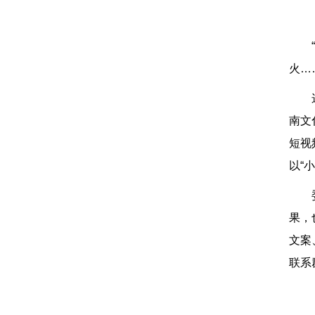
火…
南文
短视
以“
果，
文案
联系