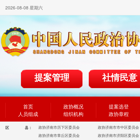
2026-08-08 星期六
提案管理
社情民意
首页
政协概况
提案选登
人员组成
组织机构
政协章程
政协济南市历下区委员会
政协济南市市中区委员会
区
县：
政协济南市章丘区委员会
政协济南市济阳区委员会