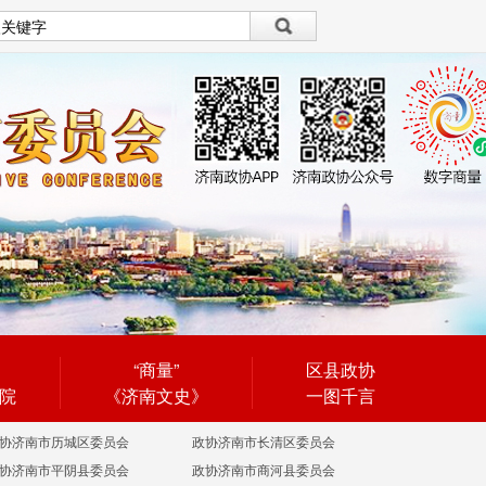
设为首页
|
繁體
繁體
“商量”
区县政协
院
《济南文史》
一图千言
协济南市历城区委员会
政协济南市长清区委员会
协济南市平阴县委员会
政协济南市商河县委员会