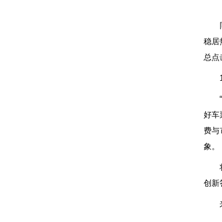
稳居
总点
好车
费与
象。
创新