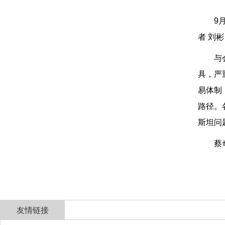
9
者 刘彬
与
具，严
易体制
路径。
斯坦问
蔡
友情链接