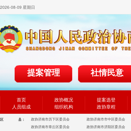
2026-08-09 星期日
提案管理
社情民意
首页
政协概况
提案选登
人员组成
组织机构
政协章程
政协济南市历下区委员会
政协济南市市中区委员会
区
县：
政协济南市章丘区委员会
政协济南市济阳区委员会