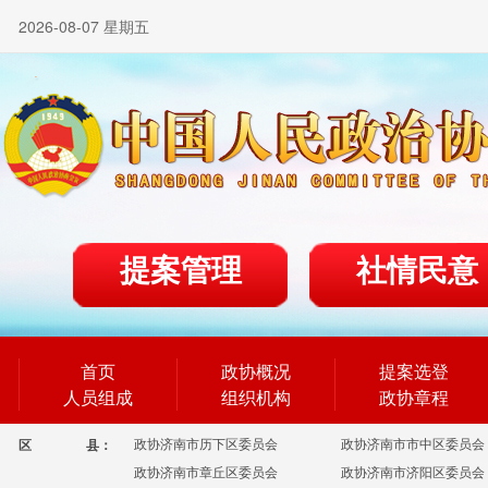
2026-08-07 星期五
提案管理
社情民意
首页
政协概况
提案选登
人员组成
组织机构
政协章程
政协济南市历下区委员会
政协济南市市中区委员会
区
县：
政协济南市章丘区委员会
政协济南市济阳区委员会