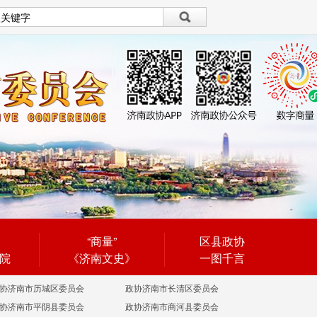
设为首页
|
繁體
繁體
“商量”
区县政协
院
《济南文史》
一图千言
协济南市历城区委员会
政协济南市长清区委员会
协济南市平阴县委员会
政协济南市商河县委员会