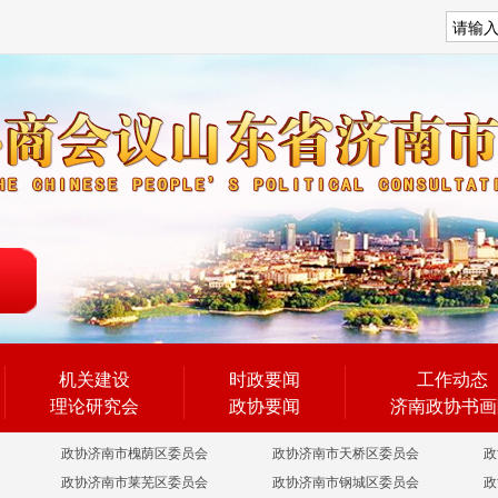
搜索
机关建设
时政要闻
工作动态
理论研究会
政协要闻
济南政协书画
政协济南市槐荫区委员会
政协济南市天桥区委员会
政
政协济南市莱芜区委员会
政协济南市钢城区委员会
政