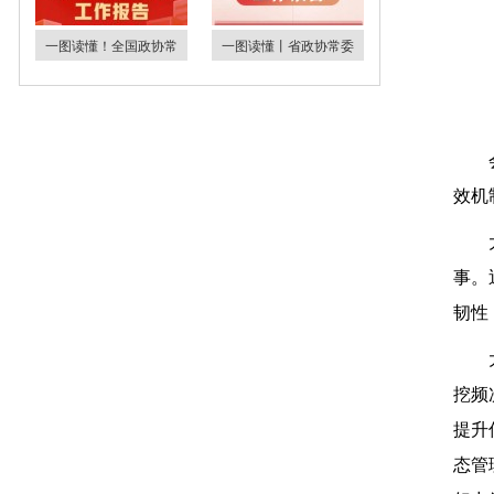
一图读懂！全国政协常
一图读懂丨省政协常委
效机
事。
韧性
挖频
提升
态管