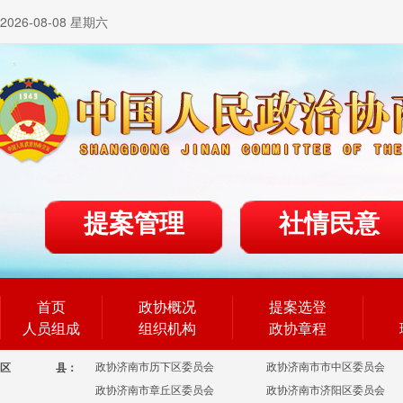
2026-08-08 星期六
提案管理
社情民意
首页
政协概况
提案选登
人员组成
组织机构
政协章程
政协济南市历下区委员会
政协济南市市中区委员会
区
县：
政协济南市章丘区委员会
政协济南市济阳区委员会