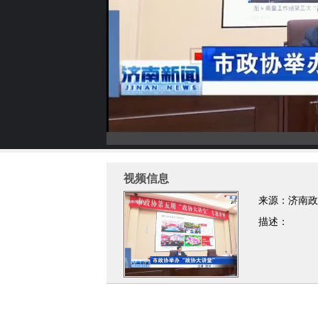
视频信息
来源：济南政
描述：