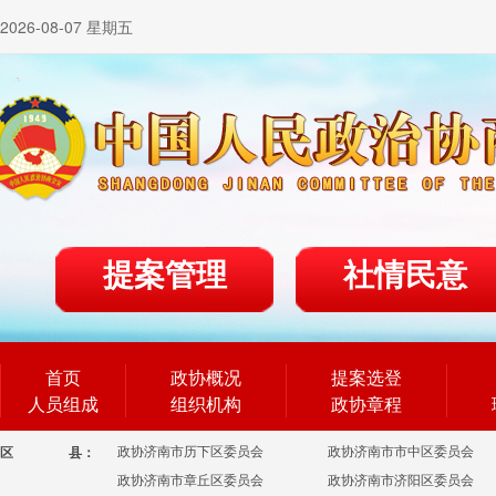
2026-08-07 星期五
提案管理
社情民意
首页
政协概况
提案选登
人员组成
组织机构
政协章程
政协济南市历下区委员会
政协济南市市中区委员会
区
县：
政协济南市章丘区委员会
政协济南市济阳区委员会