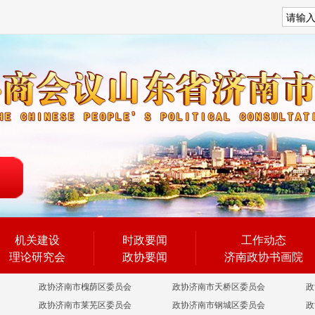
搜索
机关建设
时政要闻
工作动态
理论研究会
政协要闻
济南政协书画院
政协济南市槐荫区委员会
政协济南市天桥区委员会
政
政协济南市莱芜区委员会
政协济南市钢城区委员会
政