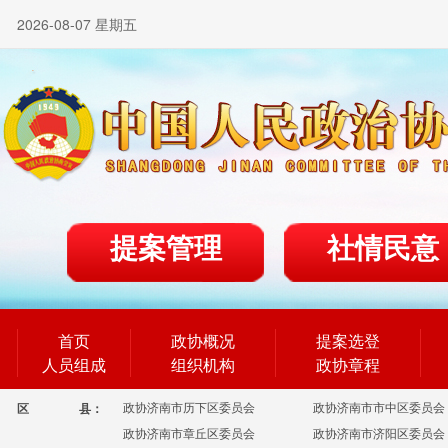
2026-08-07 星期五
提案管理
社情民意
首页
政协概况
提案选登
人员组成
组织机构
政协章程
政协济南市历下区委员会
政协济南市市中区委员会
区
县：
政协济南市章丘区委员会
政协济南市济阳区委员会