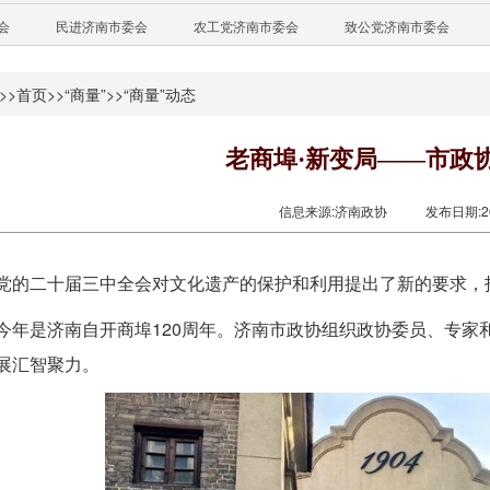
会
民进济南市委会
农工党济南市委会
致公党济南市委会
>>
首页
>>
“商量”
>>
“商量”动态
老商埠·新变局——市政
信息来源:济南政协
发布日期:202
党的二十届三中全会对文化遗产的保护和利用提出了新的要求，
今年是济南自开商埠120周年。济南市政协组织政协委员、专家
展汇智聚力。