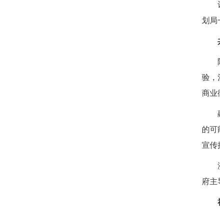
划局
验，
商业
的可
宣传
府主