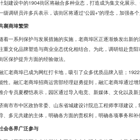
计划建设中的1904街区将融合多种业态，打造成为集文化展示
一级调研员许多兵表示，该街区将通过“公园+”的理念，加强各
共襄商埠繁荣
随着一系列保护与发展措施的实施，老商埠区正逐渐焕发出新的
注重文化品牌塑造与商业业态优化相结合。为此，调研组赴贵阳
街区保护提升方面的经验做法。
融汇老商埠已成为网红打卡地，吸引了众多优质品牌入驻；192
能性。融汇老商埠招商运营部经理赵勇提到，融汇老商埠通过增加
推介专员夏樱恺表示，园区通过导入电竞、新媒体、文化以及新兴
济南市市中区政协常委、山东省城建设计院总工程师李璟建议，
导、多元共建的主体，明确各方面的责权利，明确各项事务和补
社会各界广泛参与