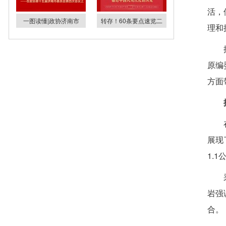
活，
一图读懂|政协济南市
转存！60条要点速览二
理和
原编
方面
展现
1.
岩强
合。