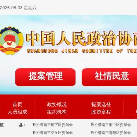
2026-08-08 星期六
提案管理
社情民意
首页
政协概况
提案选登
人员组成
组织机构
政协章程
政协济南市历下区委员会
政协济南市市中区委员会
区
县：
政协济南市章丘区委员会
政协济南市济阳区委员会