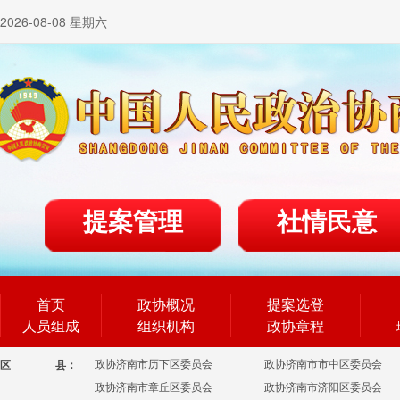
2026-08-08 星期六
提案管理
社情民意
首页
政协概况
提案选登
人员组成
组织机构
政协章程
政协济南市历下区委员会
政协济南市市中区委员会
区
县：
政协济南市章丘区委员会
政协济南市济阳区委员会