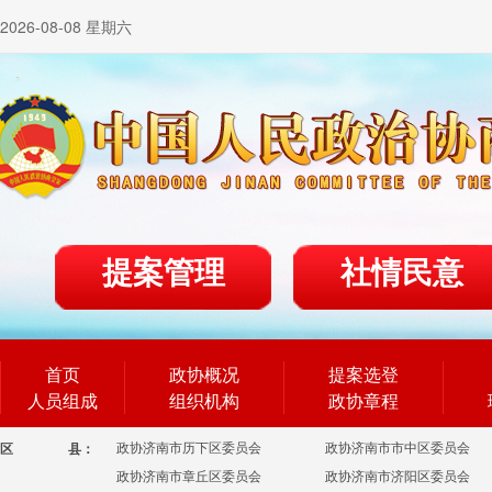
2026-08-08 星期六
提案管理
社情民意
首页
政协概况
提案选登
人员组成
组织机构
政协章程
政协济南市历下区委员会
政协济南市市中区委员会
区
县：
政协济南市章丘区委员会
政协济南市济阳区委员会