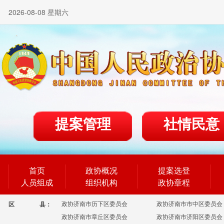
2026-08-08 星期六
提案管理
社情民意
首页
政协概况
提案选登
人员组成
组织机构
政协章程
政协济南市历下区委员会
政协济南市市中区委员会
区
县：
政协济南市章丘区委员会
政协济南市济阳区委员会