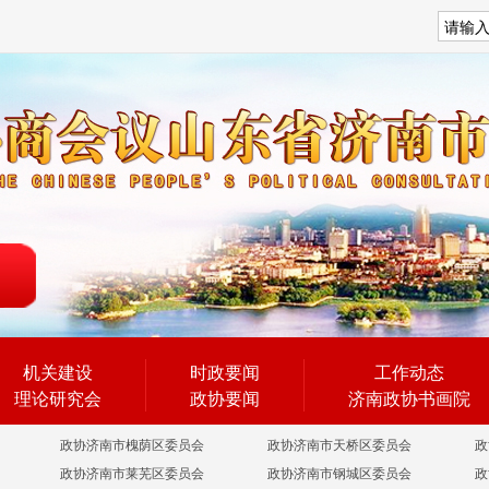
搜索
机关建设
时政要闻
工作动态
理论研究会
政协要闻
济南政协书画院
政协济南市槐荫区委员会
政协济南市天桥区委员会
政
政协济南市莱芜区委员会
政协济南市钢城区委员会
政