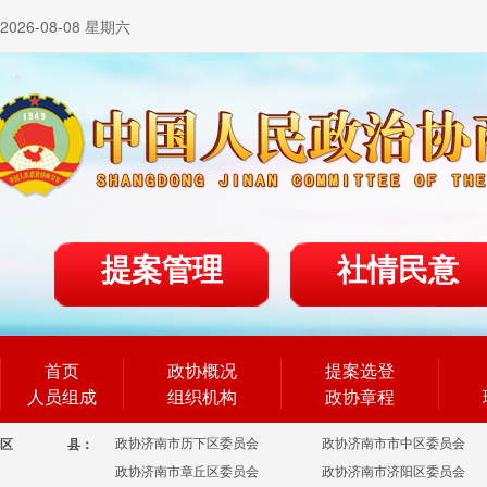
2026-08-08 星期六
提案管理
社情民意
首页
政协概况
提案选登
人员组成
组织机构
政协章程
政协济南市历下区委员会
政协济南市市中区委员会
区
县：
政协济南市章丘区委员会
政协济南市济阳区委员会