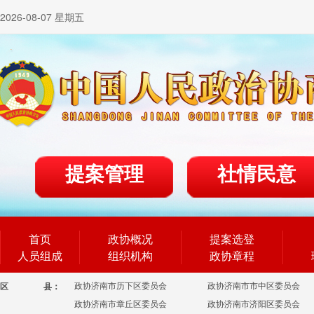
2026-08-07 星期五
提案管理
社情民意
首页
政协概况
提案选登
人员组成
组织机构
政协章程
政协济南市历下区委员会
政协济南市市中区委员会
区
县：
政协济南市章丘区委员会
政协济南市济阳区委员会