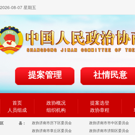
2026-08-07 星期五
提案管理
社情民意
首页
政协概况
提案选登
人员组成
组织机构
政协章程
政协济南市历下区委员会
政协济南市市中区委员会
区
县：
政协济南市章丘区委员会
政协济南市济阳区委员会