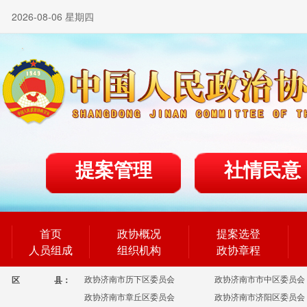
2026-08-06 星期四
提案管理
社情民意
首页
政协概况
提案选登
人员组成
组织机构
政协章程
政协济南市历下区委员会
政协济南市市中区委员会
区
县：
政协济南市章丘区委员会
政协济南市济阳区委员会