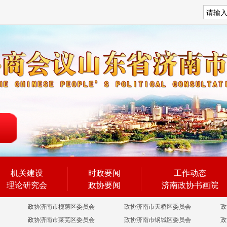
搜索
机关建设
时政要闻
工作动态
理论研究会
政协要闻
济南政协书画院
政协济南市槐荫区委员会
政协济南市天桥区委员会
政
政协济南市莱芜区委员会
政协济南市钢城区委员会
政