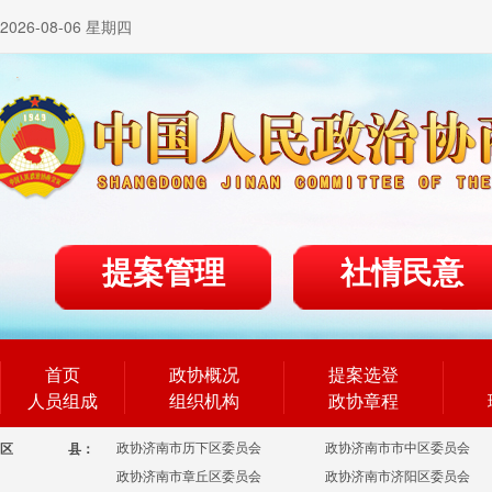
2026-08-06 星期四
提案管理
社情民意
首页
政协概况
提案选登
人员组成
组织机构
政协章程
政协济南市历下区委员会
政协济南市市中区委员会
区
县：
政协济南市章丘区委员会
政协济南市济阳区委员会