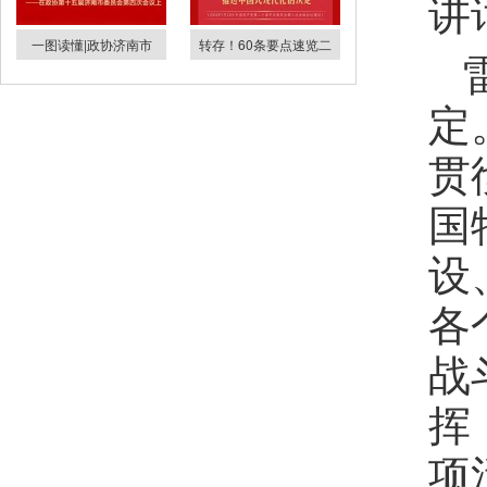
讲
一图读懂|政协济南市
转存！60条要点速览二
定
贯
国
设
各
战
挥
项