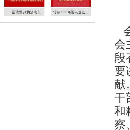
一图读懂|政协济南市
转存！60条要点速览二
会
段
要
献
干
和
察