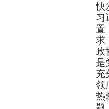
快
习
置
求
政
是
充
领
热
题