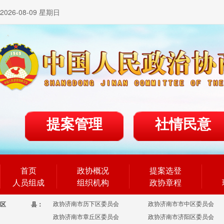
2026-08-09 星期日
提案管理
社情民意
首页
政协概况
提案选登
人员组成
组织机构
政协章程
政协济南市历下区委员会
政协济南市市中区委员会
区
县：
政协济南市章丘区委员会
政协济南市济阳区委员会