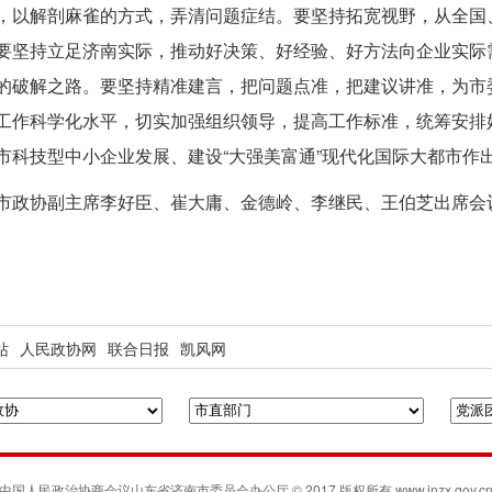
，以解剖麻雀的方式，弄清问题症结。要坚持拓宽视野，从全国
要坚持立足济南实际，推动好决策、好经验、好方法向企业实际
的破解之路。要坚持精准建言，把问题点准，把建议讲准，为市
工作科学化水平，切实加强组织领导，提高工作标准，统筹安排
市科技型中小企业发展、建设“大强美富通”现代化国际大都市作
市政协副主席李好臣、崔大庸、金德岭、李继民、王伯芝出席会
站
人民政协网
联合日报
凯风网
中国人民政治协商会议山东省济南市委员会办公厅 © 2017 版权所有 www.jnzx.gov.c