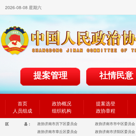
2026-08-08 星期六
提案管理
社情民意
首页
政协概况
提案选登
人员组成
组织机构
政协章程
政协济南市历下区委员会
政协济南市市中区委员会
区
县：
政协济南市章丘区委员会
政协济南市济阳区委员会