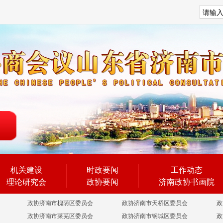
搜索
机关建设
时政要闻
工作动态
理论研究会
政协要闻
济南政协书画院
政协济南市槐荫区委员会
政协济南市天桥区委员会
政
政协济南市莱芜区委员会
政协济南市钢城区委员会
政