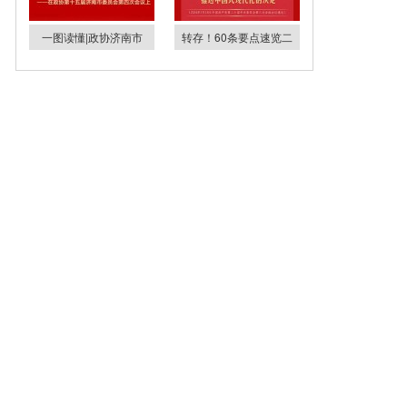
一图读懂|政协济南市
转存！60条要点速览二