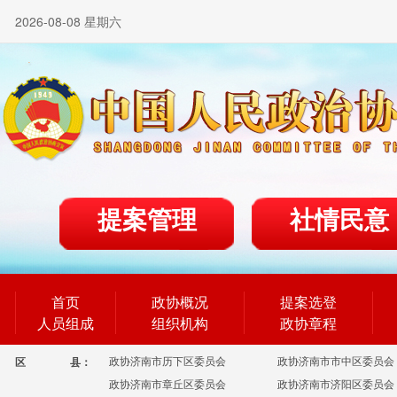
2026-08-08 星期六
提案管理
社情民意
首页
政协概况
提案选登
人员组成
组织机构
政协章程
政协济南市历下区委员会
政协济南市市中区委员会
区
县：
政协济南市章丘区委员会
政协济南市济阳区委员会